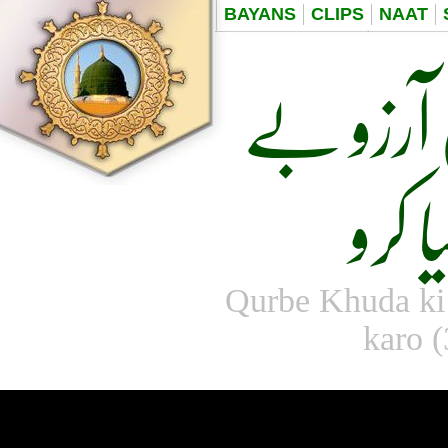
BAYANS
CLIPS
NAAT
 آرزو بے
کرو
Qurbe Khuda ki 
karo (