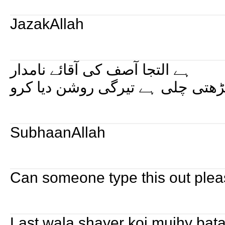
JazakAllah
ہے التجا آصف کی آقائے نامدار
ڑھتی چلی ہے تیرگی روشن دیا کرو
SubhaanAllah
Can someone type this out ple
Last wala shayer koi mujhy bata