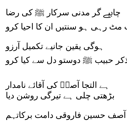
چاہیے گر مدنی سرکار ﷺ کی رضا
مٹ رہی ہو سنتیں ان کا احیا کرو
ہوگی یقین جانیے تکمیل آرزو
کر حبیب ﷺ دوستو دل سے کیا کرو
ہے التجا آصفؔ کی آقائے نامدار
بڑھتی چلی ہے تیرگی روشن دیا
صف حسین فاروقی دامت برکاتہم