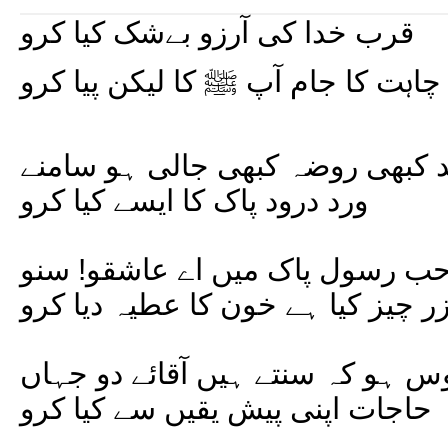
قرب خدا کی آرزو بےشک کیا کرو
چاہت کا جام آپ ﷺ کا لیکن پیا کرو
د کبھی روضہ کبھی جالی ہو سامنے
ورد درود پاک کا ایسے کیا کرو
ب رسول پاک میں اے عاشقو! سنو
ر چیز کیا ہے خون کا عطیہ دیا کرو
 ہو کہ سنتے ہیں آقائے دو جہاں
حاجات اپنی پیش یقیں سے کیا کرو